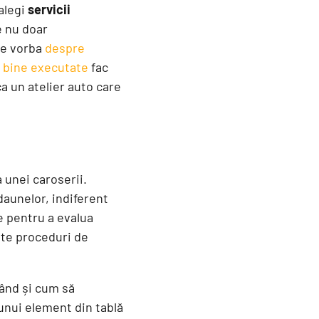
alegi
servicii
e nu doar
ste vorba
despre
le bine executate
fac
a un atelier auto care
 unei caroserii.
aunelor, indiferent
e pentru a evalua
vite proceduri de
când și cum să
unui element din tablă