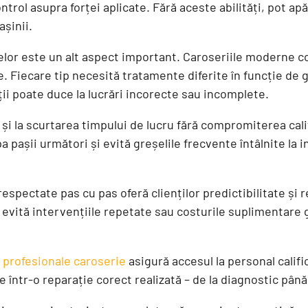
ntrol asupra forței aplicate. Fără aceste abilități, pot ap
șinii.
lor este un alt aspect important. Caroseriile moderne c
. Fiecare tip necesită tratamente diferite în funcție de g
ii poate duce la lucrări incorecte sau incomplete.
și la scurtarea timpului de lucru fără compromiterea calit
pa pașii următori și evită greșelile frecvente întâlnite la i
espectate pas cu pas oferă clienților predictibilitate și r
 evită intervențiile repetate sau costurile suplimentare 
i profesionale caroserie
asigură accesul la personal calif
 într-o reparație corect realizată – de la diagnostic până la