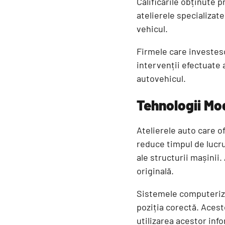
Calificările obținute 
atelierele specializat
vehicul.
Firmele care investesc 
intervenții efectuate 
autovehicul.
Tehnologii Mod
Atelierele auto care o
reduce timpul de lucru
ale structurii mașinii.
originală.
Sistemele computeriza
poziția corectă. Acest
utilizarea acestor inf