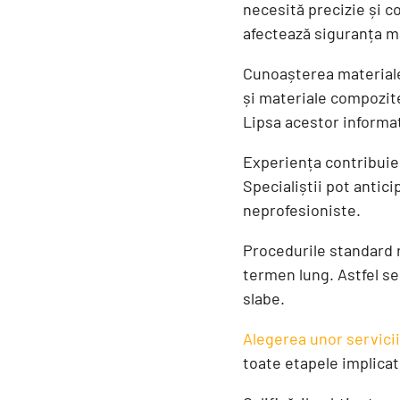
necesită precizie și co
afectează siguranța ma
Cunoașterea materiale
și materiale compozite
Lipsa acestor informaț
Experiența contribuie 
Specialiștii pot antici
neprofesioniste.
Procedurile standard r
termen lung. Astfel se
slabe.
Alegerea unor servici
toate etapele implicate