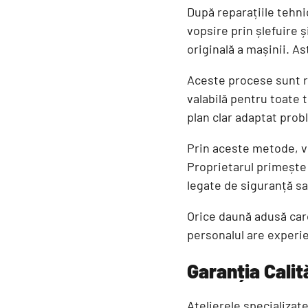
După reparațiile tehni
vopsire prin șlefuire
originală a mașinii. As
Aceste procese sunt re
valabilă pentru toate 
plan clar adaptat prob
Prin aceste metode, ve
Proprietarul primește
legate de siguranță sau
Orice daună adusă caro
personalul are experi
Garanția Calită
Atelierele specializat