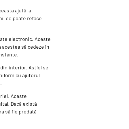
ceasta ajută la
nii se poate reface
ate electronic. Aceste
a acestea să cedeze în
onstante.
in interior. Astfel se
niform cu ajutorul
.
eriei. Aceste
ital. Dacă există
na să fie predată