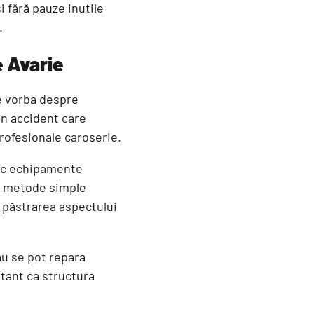
 fără pauze inutile
.
e Avarie
e vorba despre
un accident care
profesionale caroserie.
esc echipamente
ică metode simple
a păstrarea aspectului
au se pot repara
tant ca structura