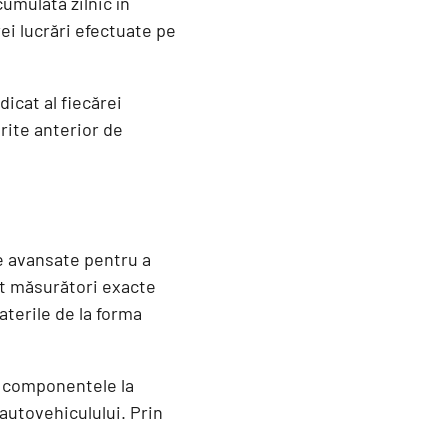
umulată zilnic în
ei lucrări efectuate pe
dicat al fiecărei
rite anterior de
e avansate pentru a
it măsurători exacte
baterile de la forma
e componentele la
autovehiculului. Prin