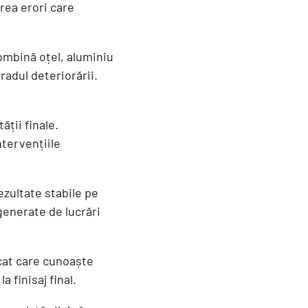
ărea erori care
ombină oțel, aluminiu
radul deteriorării.
ății finale.
ntervențiile
ezultate stabile pe
generate de lucrări
icat care cunoaște
 finisaj final.