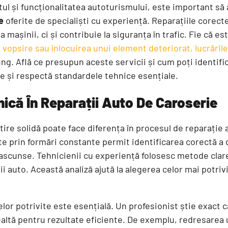
ul și funcționalitatea autoturismului, este important să 
e
oferite de specialiști cu experiență. Reparațiile corect
mașinii, ci și contribuie la siguranța în trafic. Fie că e
, vopsire sau înlocuirea unui element deteriorat, lucrări
ng. Află ce presupun aceste servicii și cum poți identific
e și respectă standardele tehnice esențiale.
ică În Reparații Auto De Caroserie
tire solidă poate face diferența în procesul de reparație a
 prin formări constante permit identificarea corectă a d
 ascunse. Tehnicienii cu experiență folosesc metode clar
ii auto. Această analiză ajută la alegerea celor mai potri
or potrivite este esențială. Un profesionist știe exact 
altă pentru rezultate eficiente. De exemplu, redresarea 