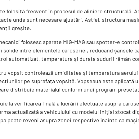
e folosită frecvent în procesul de aliniere structurală. A
xacte unde sunt necesare ajustări. Astfel, structura mași
enții greșite.
mecanici folosesc aparate MIG-MAG sau spotter-e control
i solide între elementele caroseriei, reducând șansele c
ntrol automatizat, temperatura și durata sudurii rămân c
ru vopsit controlează umiditatea și temperatura aerului d
cțiunilor pe suprafața vopsită. Vopseaua este aplicată u
care distribuie materialul conform unui program presetat
ie la verificarea finală a lucrării efectuate asupra caros
rma actualizată a vehiculului cu modelul inițial stocat dig
hipa poate reveni asupra zonei respective înainte ca mași