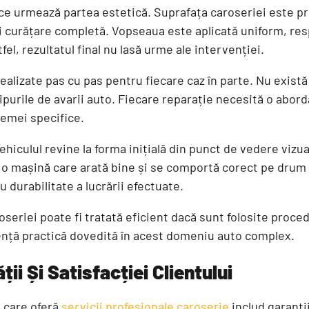
ce urmează partea estetică. Suprafața caroseriei este pr
 și curățare completă. Vopseaua este aplicată uniform, r
tfel, rezultatul final nu lasă urme ale intervenției.
alizate pas cu pas pentru fiecare caz în parte. Nu există 
tipurile de avarii auto. Fiecare reparație necesită o abor
lemei specifice.
hiculul revine la forma inițială din punct de vedere vizual
 o mașină care arată bine și se comportă corect pe drum
 durabilitate a lucrării efectuate.
seriei poate fi tratată eficient dacă sunt folosite proced
ență practică dovedită în acest domeniu auto complex.
ții Și Satisfacției Clientului
e care oferă
servicii profesionale caroserie
includ garanții