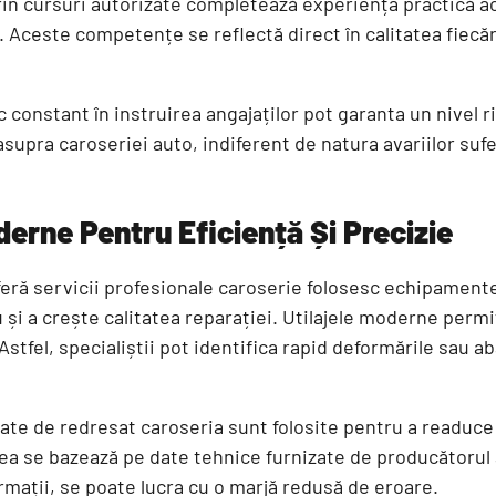
prin cursuri autorizate completează experiența practică ac
e. Aceste competențe se reflectă direct în calitatea fiecăr
constant în instruirea angajaților pot garanta un nivel ri
asupra caroseriei auto, indiferent de natura avariilor sufe
erne Pentru Eficiență Și Precizie
feră servicii profesionale caroserie folosesc echipament
 și a crește calitatea reparației. Utilajele moderne perm
 Astfel, specialiștii pot identifica rapid deformările sau a
te de redresat caroseria sunt folosite pentru a readuc
ea se bazează pe date tehnice furnizate de producătorul 
ormații, se poate lucra cu o marjă redusă de eroare.