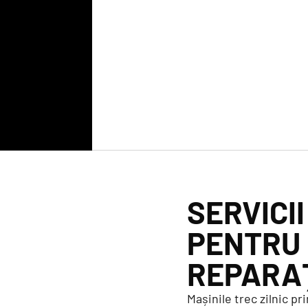
SERVICI
PENTRU 
REPARAȚ
Mașinile trec zilnic p