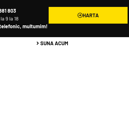
881 803
HARTA
a 9 la 18
telefonic, multumim!
SUNA ACUM