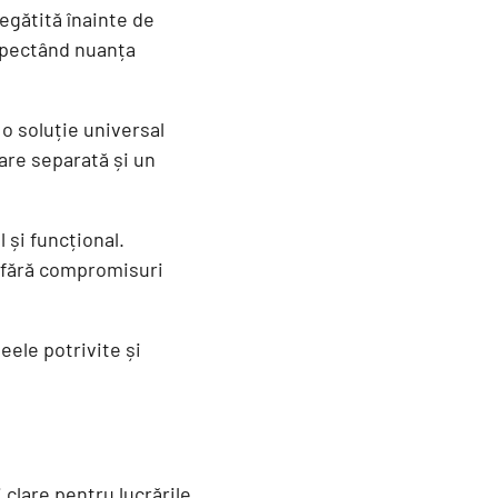
egătită înainte de
espectând nuanța
o soluție universal
dare separată și un
 și funcțional.
 fără compromisuri
eele potrivite și
 clare pentru lucrările