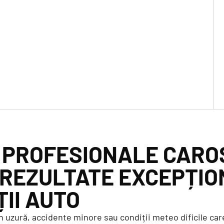
I PROFESIONALE CARO
REZULTATE EXCEPȚIO
II AUTO
rin uzură, accidente minore sau condiții meteo dificile car