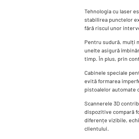
Tehnologia cu laser est
stabilirea punctelor e
fără riscul unor interv
Pentru sudură, mulți 
unelte asigură îmbinăr
timp. În plus, prin co
Cabinele speciale pent
evită formarea imperfe
pistoalelor automate 
Scannerele 3D contribu
dispozitive compară fo
diferențe vizibile, ec
clientului.