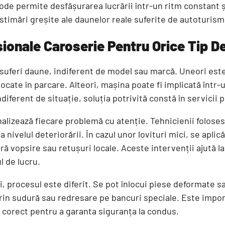
de permite desfășurarea lucrării într-un ritm constant și
stimări greșite ale daunelor reale suferite de autoturism
sionale Caroserie Pentru Orice Tip D
 suferi daune, indiferent de model sau marcă. Uneori est
ocate în parcare. Alteori, mașina poate fi implicată într-
diferent de situație, soluția potrivită constă în servicii 
analizează fiecare problemă cu atenție. Tehnicienii folos
 nivelul deteriorării. În cazul unor lovituri mici, se apl
ă vopsire sau retușuri locale. Aceste intervenții ajută l
l de lucru.
 procesul este diferit. Se pot înlocui piese deformate s
rin sudură sau redresare pe bancuri speciale. Este impor
ă corect pentru a garanta siguranța la condus.