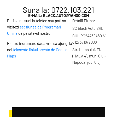
Suna la: 0722.103.221
E-MAIL: BLACK.AUTO@YAHOO.COM
Poti sa ne suni la telefon sau poti sa
Detalii Firma:
vizitezi
sectiunea de Programari
SC Black Auto SRL
Online
de pe site-ul nostru.
CUI: RO24439489 //
J12/3718/2008
Pentru indrumare daca vrei sa ajungi la
noi
foloseste linkul acesta de Google
Str. Lombului, FN
Maps
(HALA 4), mun. Cluj-
Napoca, jud. Cluj