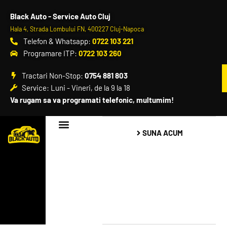
Black Auto - Service Auto Cluj
Hala 4, Strada Lombului FN, 400227 Cluj-Napoca
Telefon & Whatsapp:
0722 103 221
Programare ITP:
0722 103 260
Tractari Non-Stop:
0754 881 803
Service: Luni - Vineri, de la 9 la 18
Va rugam sa va programati telefonic, multumim!
SUNA ACUM
Black Auto – Service Auto Cluj