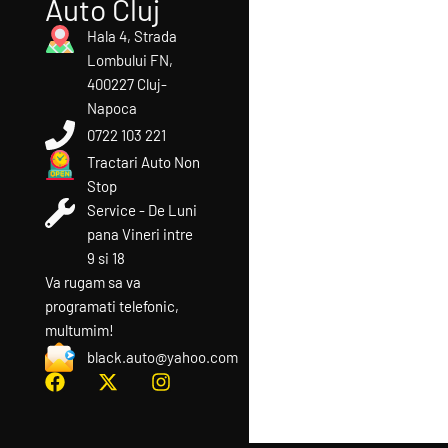
Auto Cluj
Hala 4, Strada
Lombului FN,
400227 Cluj-
Napoca
0722 103 221
Tractari Auto Non
Stop
Service - De Luni
pana Vineri intre
9 si 18
Va rugam sa va
programati telefonic,
multumim!​
black.auto@yahoo.com