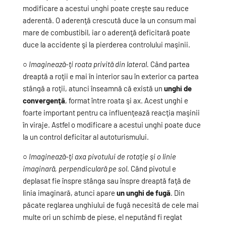
modificare a acestui unghi poate creşte sau reduce
aderentă. O aderenţă crescută duce la un consum mai
mare de combustibil, iar o aderenţă deficitară poate
duce la accidente şi la pierderea controlului maşinii.
○
Imaginează-ţi roata privită din lateral.
Când partea
dreaptă a roţii e mai în interior sau în exterior ca partea
stângă a roţii, atunci înseamnă că există un
unghi de
convergenţă
, format între roata şi ax. Acest unghi e
foarte important pentru ca influenţează reacţia maşinii
în viraje. Astfel o modificare a acestui unghi poate duce
la un control deficitar al autoturismului.
○
Imaginează-ţi axa pivotului de rotaţie şi o linie
imaginară, perpendiculară pe sol.
Când pivotul e
deplasat fie înspre stânga sau înspre dreaptă faţă de
linia imaginară, atunci apare
un unghi de fugă
. Din
păcate reglarea unghiului de fugă necesită de cele mai
multe ori un schimb de piese, el neputând fi reglat