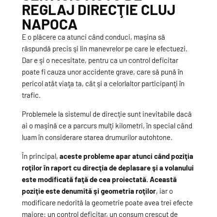
REGLAJ DIRECŢIE CLUJ
NAPOCA
E o plăcere ca atunci când conduci, maşina să
răspundă precis şi lin manevrelor pe care le efectuezi.
Dar e şi o necesitate, pentru ca un control deficitar
poate fi cauza unor accidente grave, care să pună în
pericol atât viaţa ta, cât şi a celorlaltor participanţi în
trafic.
Problemele la sistemul de direcţie sunt inevitabile dacă
ai o maşină ce a parcurs mulţi kilometri, în special când
luam în considerare starea drumurilor autohtone.
În principal,
aceste probleme apar atunci când poziţia
roţilor în raport cu direcţia de deplasare şi a volanului
este modificată faţă de cea proiectată. Această
poziţie este denumită şi geometria roţilor
, iar o
modificare nedorită la geometrie poate avea trei efecte
majore: un control deficitar, un consum crescut de