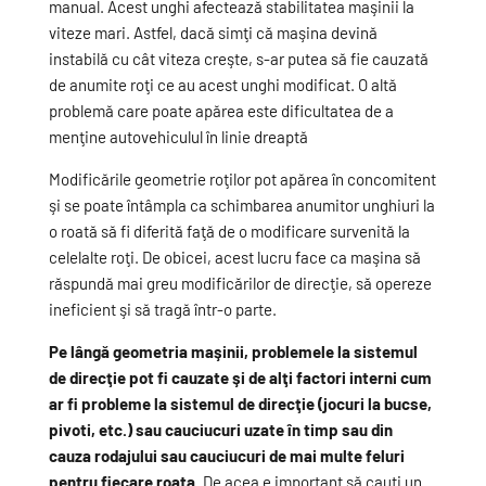
manual. Acest unghi afectează stabilitatea maşinii la
viteze mari. Astfel, dacă simţi că maşina devină
instabilă cu cât viteza creşte, s-ar putea să fie cauzată
de anumite roţi ce au acest unghi modificat. O altă
problemă care poate apărea este dificultatea de a
menţine autovehiculul în linie dreaptă
Modificările geometrie roţilor pot apărea în concomitent
şi se poate întâmpla ca schimbarea anumitor unghiuri la
o roată să fi diferită faţă de o modificare survenită la
celelalte roţi. De obicei, acest lucru face ca maşina să
răspundă mai greu modificărilor de direcţie, să opereze
ineficient şi să tragă într-o parte.
Pe lângă geometria maşinii, problemele la sistemul
de direcţie pot fi cauzate şi de alţi factori interni cum
ar fi probleme la sistemul de direcţie (jocuri la bucse,
pivoti, etc.) sau cauciucuri uzate în timp sau din
cauza rodajului sau cauciucuri de mai multe feluri
pentru fiecare roata
. De acea e important să cauţi un