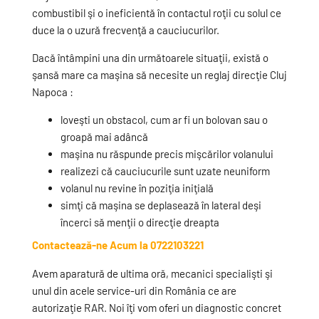
combustibil şi o ineficientă în contactul roţii cu solul ce
duce la o uzură frecvenţă a cauciucurilor.
Dacă întâmpini una din următoarele situaţii, există o
şansă mare ca maşina să necesite un reglaj direcţie Cluj
Napoca :
loveşti un obstacol, cum ar fi un bolovan sau o
groapă mai adâncă
maşina nu răspunde precis mişcărilor volanului
realizezi că cauciucurile sunt uzate neuniform
volanul nu revine în poziţia iniţială
simţi că maşina se deplasează în lateral deşi
încerci să menţii o direcţie dreapta
Contactează-ne Acum la 0722103221
Avem aparatură de ultima oră, mecanici specialişti şi
unul din acele service-uri din România ce are
autorizaţie RAR. Noi îţi vom oferi un diagnostic concret