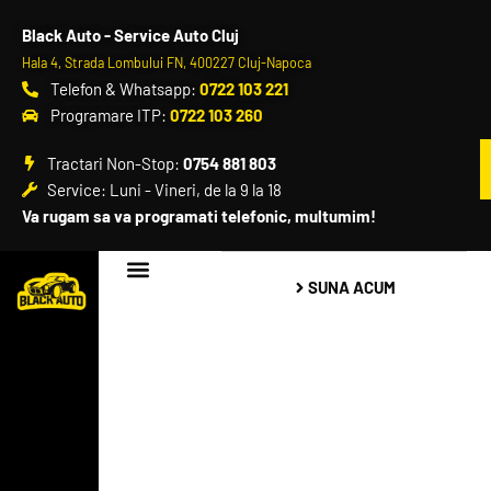
Black Auto - Service Auto Cluj
Hala 4, Strada Lombului FN, 400227 Cluj-Napoca
Telefon & Whatsapp:
0722 103 221
Programare ITP:
0722 103 260
Tractari Non-Stop:
0754 881 803
Service: Luni - Vineri, de la 9 la 18
Va rugam sa va programati telefonic, multumim!
SUNA ACUM
Black Auto – Service Auto Cluj