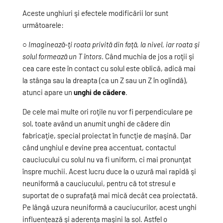
Aceste unghiuri şi efectele modificării lor sunt
următoarele:
○
Imaginează-ţi roata privită din faţă, la nivel, iar roata şi
solul formează un T întors
. Când muchia de jos a roţii şi
cea care este în contact cu solul este oblică, adică mai
la stânga sau la dreapta (ca un Z sau un Z în oglindă),
atunci apare un
unghi de cădere
.
De cele mai multe ori roţile nu vor fi perpendiculare pe
sol, toate având un anumit unghi de cădere din
fabricaţie, special proiectat în funcţie de maşină. Dar
când unghiul e devine prea accentuat, contactul
cauciucului cu solul nu va fi uniform, ci mai pronunţat
înspre muchii. Acest lucru duce la o uzură mai rapidă şi
neuniformă a cauciucului, pentru că tot stresul e
suportat de o suprafaţă mai mică decât cea proiectată.
Pe lângă uzura neuniformă a cauciucurilor, acest unghi
influenţează şi aderenţa maşini la sol. Astfel o