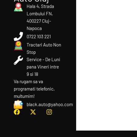
Hala 4, Strada
Lombului FN,
400227 Cluj-
Napoca
0722 103 221
Tractari Auto Non
Stop
Service - De Luni
pana Vineri intre
9 si 18
Va rugam sa va
programati telefonic,
multumim!​
black.auto@yahoo.com