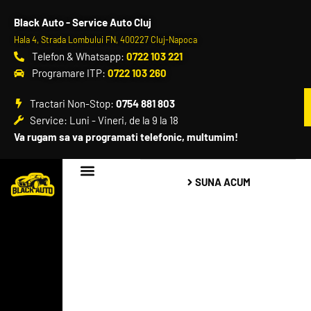
Black Auto - Service Auto Cluj
Hala 4, Strada Lombului FN, 400227 Cluj-Napoca
Telefon & Whatsapp:
0722 103 221
Programare ITP:
0722 103 260
Tractari Non-Stop:
0754 881 803
Service: Luni - Vineri, de la 9 la 18
Va rugam sa va programati telefonic, multumim!
SUNA ACUM
Black Auto – Service Auto Cluj