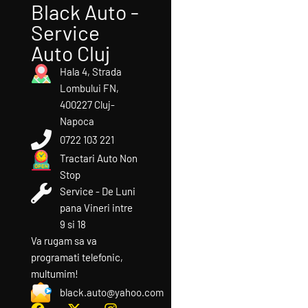
Black Auto -
Service
Auto Cluj
Hala 4, Strada
Lombului FN,
400227 Cluj-
Napoca
0722 103 221
Tractari Auto Non
Stop
Service - De Luni
pana Vineri intre
9 si 18
Va rugam sa va
programati telefonic,
multumim!​
black.auto@yahoo.com